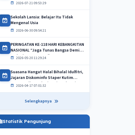
Fungsional Pranata Komputer dan
2026-07-21 09:53:29
Statistisi
Sekolah Lansia: Belajar Itu Tidak
Mengenal Usia
2026-06-30 09:54:21
PERINGATAN KE-118 HARI KEBANGKITAN
NASIONAL “Jaga Tunas Bangsa Demi
Kedaulatan Negara”
2026-05-20 11:29:24
Suasana Hangat Halal Bihalal Idulfitri,
Jajaran Diskominfo Staper Kutim
Pererat Silaturahmi Usai Apel Pagi
2026-04-17 07:01:32
Selengkapnya
Statistik Pengunjung