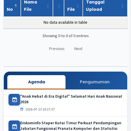
Nama
Tanggal
No
File
File
Upload
No data available in table
Showing 0 to 0 of 0 entries
Previous
Next
Agenda
Pengumuman
"Anak Hebat di Era Digital" Selamat Hari Anak Nasional
2026
2026-07-23 10:17:37
Diskominfo Staper Kutai Timur Perkuat Pendampingan
Jabatan Fungsional Pranata Komputer dan Statistisi